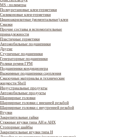
MS - полимеры
Полиуретановые клеи-герметики
Силиконовые клеи-герметики
Цианоакрилатные (моментальные) клеи
Смазки
Прочие составы и вспомогательные
принадлежности
Пластичные герметики
Автомобильные подшипники
Другие
Ступичные подшипники
Генераторные подшипники
Ролики ремня ГРМ
Подшипники кондиционера
Выжимные подшипники сцепления
Смазочные материалы и технические
жидкости Shell
Индустриальные продукты
Автомобильные продукты
Шарнирные головки
Шарнирные головки с внешней резьбой
Шарнирные головки с внутренней резьбой
Втулки
Закрепительные гайки
Стяжные втулки типа AH и AHX
Стопорные шайбы
Закрепительные втулки типа H
Линейные подшипники (шариковые втулки)