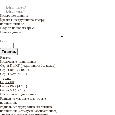
Забыли пароль?
Забыли логин?
Измерь подшипник
Краткая инструкция по замеру
подшипников >>
Подбор по параметрам
Производитель
Цена
-
Каталог
Игольчатые подшипники
Серия K и KT (подшипники без колец)
Серия RNAV (402...)
Серия NAV (407...)
Другие
Серия HK
Серия RNA (425...)
Серия NA (424...)
Шариковые подшипники
Радиально-упорные шариковые
подшипники
Радиальные двухрядные шариковые
подшипники (самоустанавливающиеся)
Упорные шариковые подшипники