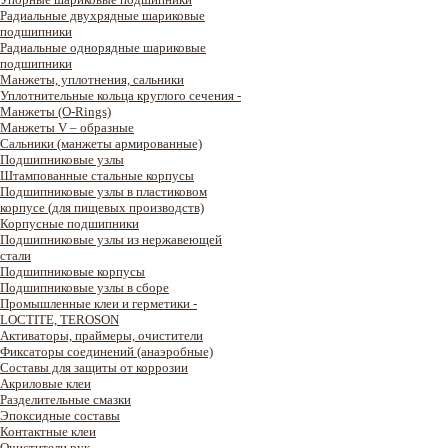
Радиальные двухрядные шариковые
подшипники
Радиальные однорядные шариковые
подшипники
Манжеты, уплотнения, сальники
Уплотнительные кольца круглого сечения -
Манжеты (O-Rings)
Манжеты V – образные
Сальники (манжеты армированные)
Подшипниковые узлы
Штампованные стальные корпусы
Подшипниковые узлы в пластиковом
корпусе (для пищевых производств)
Корпусные подшипники
Подшипниковые узлы из нержавеющей
стали
Подшипниковые корпусы
Подшипниковые узлы в сборе
Промышленные клеи и герметики -
LOCTITE, TEROSON
Активаторы, праймеры, очистители
Фиксаторы соединений (анаэробные)
Составы для защиты от коррозии
Акриловые клеи
Разделительные смазки
Эпоксидные составы
Контактные клеи
Очистители рук