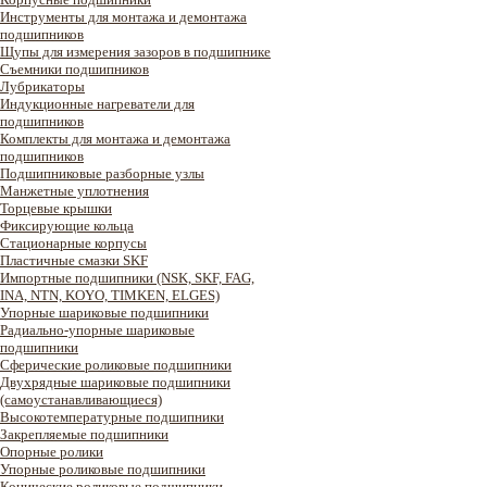
Инструменты для монтажа и демонтажа
подшипников
Щупы для измерения зазоров в подшипнике
Съемники подшипников
Лубрикаторы
Индукционные нагреватели для
подшипников
Комплекты для монтажа и демонтажа
подшипников
Подшипниковые разборные узлы
Манжетные уплотнения
Торцевые крышки
Фиксирующие кольца
Стационарные корпусы
Пластичные смазки SKF
Импортные подшипники (NSK, SKF, FAG,
INA, NTN, KOYO, TIMKEN, ELGES)
Упорные шариковые подшипники
Радиально-упорные шариковые
подшипники
Сферические роликовые подшипники
Двухрядные шариковые подшипники
(самоустанавливающиеся)
Высокотемпературные подшипники
Закрепляемые подшипники
Опорные ролики
Упорные роликовые подшипники
Конические роликовые подшипники