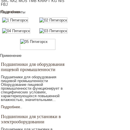
SBC NXZ MOS TMB KRAFT KG NIS
FBJ
Подробнее..
Наши клиенты
Применение
Подшипники для оборудования
пищевой промышленности
Подшипники для оборудования
пищевой промышленности
Оборудование пищевой
промышленности функционирует в
специфических условиях,
характеризующихся повышенной
влажностью, значительными...
Подробнее..
Подшипники для установки в
электрооборудовании
Подшипники для установки в