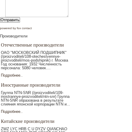
Отправить
powered by fox contact
Производители
Отечественные производители
ОАО "МОСКОВСКИЙ ПОДШИПНИК"
(/proizvoditeli/108-otechestvennye-
proizvoditeli/mos-podshipnik) г. Москва
Год основания: 1932 Численность
персонала: 5080 человек....
Подробнее..
Иностранные производители
Группа NTN-SNR (/proizvoditeli/109-
inostrannye-proizvoditeli/ntn-snr) Группа
NTN-SNR образована в результате
слияния японской корпорации NTN и...
Подробнее..
Китайские производители
ZWZ LYC HRB C U DYZV QIANCHAO