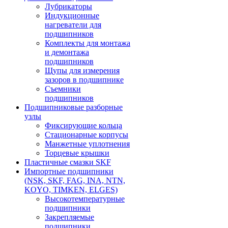
Лубрикаторы
Индукционные
нагреватели для
подшипников
Комплекты для монтажа
и демонтажа
подшипников
Щупы для измерения
зазоров в подшипнике
Съемники
подшипников
Подшипниковые разборные
узлы
Фиксирующие кольца
Стационарные корпусы
Манжетные уплотнения
Торцевые крышки
Пластичные смазки SKF
Импортные подшипники
(NSK, SKF, FAG, INA, NTN,
KOYO, TIMKEN, ELGES)
Высокотемпературные
подшипники
Закрепляемые
подшипники