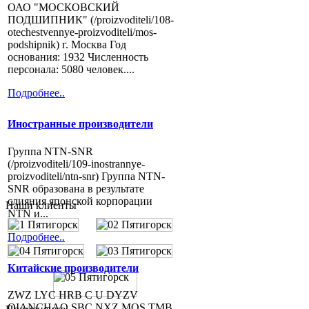
ОАО "МОСКОВСКИЙ
ПОДШИПНИК" (/proizvoditeli/108-
otechestvennye-proizvoditeli/mos-
podshipnik) г. Москва Год
основания: 1932 Численность
персонала: 5080 человек....
Подробнее..
Иностранные производители
Группа NTN-SNR
(/proizvoditeli/109-inostrannye-
proizvoditeli/ntn-snr) Группа NTN-
SNR образована в результате
слияния японской корпорации
Наши клиенты
NTN и...
Подробнее..
Китайские производители
ZWZ LYC HRB C U DYZV
QIANCHAO SBC NXZ MOS TMB