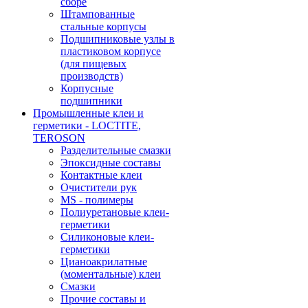
сборе
Штампованные
стальные корпусы
Подшипниковые узлы в
пластиковом корпусе
(для пищевых
производств)
Корпусные
подшипники
Промышленные клеи и
герметики - LOCTITE,
TEROSON
Разделительные смазки
Эпоксидные составы
Контактные клеи
Очистители рук
MS - полимеры
Полиуретановые клеи-
герметики
Силиконовые клеи-
герметики
Цианоакрилатные
(моментальные) клеи
Смазки
Прочие составы и