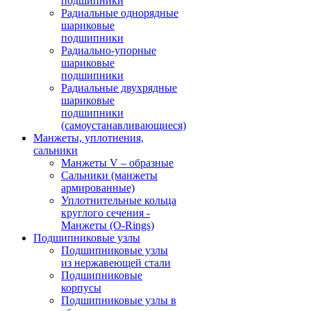
подшипники
Радиальные однорядные
шариковые
подшипники
Радиально-упорные
шариковые
подшипники
Радиальные двухрядные
шариковые
подшипники
(самоустанавливающиеся)
Манжеты, уплотнения,
сальники
Манжеты V – образные
Сальники (манжеты
армированные)
Уплотнительные кольца
круглого сечения -
Манжеты (O-Rings)
Подшипниковые узлы
Подшипниковые узлы
из нержавеющей стали
Подшипниковые
корпусы
Подшипниковые узлы в