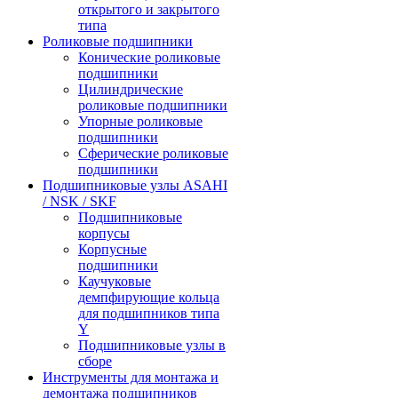
открытого и закрытого
типа
Роликовые подшипники
Конические роликовые
подшипники
Цилиндрические
роликовые подшипники
Упорные роликовые
подшипники
Сферические роликовые
подшипники
Подшипниковые узлы ASAHI
/ NSK / SKF
Подшипниковые
корпусы
Корпусные
подшипники
Каучуковые
демпфирующие кольца
для подшипников типа
Y
Подшипниковые узлы в
сборе
Инструменты для монтажа и
демонтажа подшипников