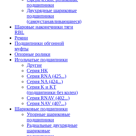
подшипники
Двухрядные шариковые
подшипники
(самоустанавливающиеся)
Шаровые наконечники тяги
RBL
Ремни
Подшипники обгонной
муфты
Опорные ролики
Игольчатые подшипники
Другие
Серия HK
Серия RNA (425...)
Серия NA (424...)
Серия K и KT
(подшипники без колец)
Серия RNAV (402...)
Серия NAV (407...)
Шариковые подшипники
Упорные шариковые
подшипники
Радиальные двухрядные
шариковые