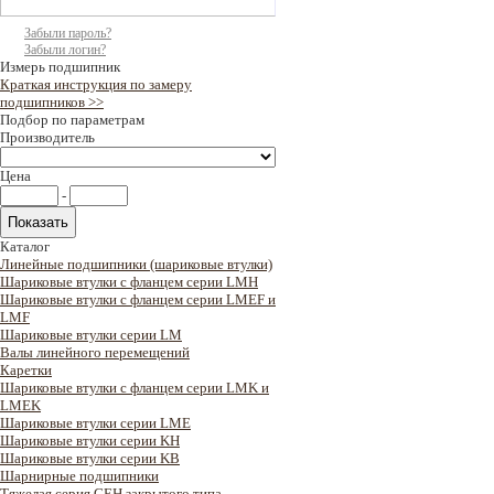
Забыли пароль?
Забыли логин?
Измерь подшипник
Краткая инструкция по замеру
подшипников >>
Подбор по параметрам
Производитель
Цена
-
Каталог
Линейные подшипники (шариковые втулки)
Шариковые втулки с фланцем серии LMH
Шариковые втулки с фланцем серии LMEF и
LMF
Шариковые втулки серии LM
Валы линейного перемещений
Каретки
Шариковые втулки с фланцем серии LMK и
LMEK
Шариковые втулки серии LME
Шариковые втулки серии KH
Шариковые втулки серии KB
Шарнирные подшипники
Тяжелая серия GEH закрытого типа