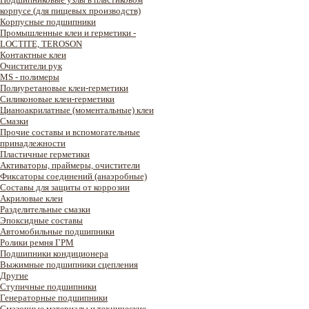
корпусе (для пищевых производств)
Корпусные подшипники
Промышленные клеи и герметики -
LOCTITE, TEROSON
Контактные клеи
Очистители рук
MS - полимеры
Полиуретановые клеи-герметики
Силиконовые клеи-герметики
Цианоакрилатные (моментальные) клеи
Смазки
Прочие составы и вспомогательные
принадлежности
Пластичные герметики
Активаторы, праймеры, очистители
Фиксаторы соединений (анаэробные)
Составы для защиты от коррозии
Акриловые клеи
Разделительные смазки
Эпоксидные составы
Автомобильные подшипники
Ролики ремня ГРМ
Подшипники кондиционера
Выжимные подшипники сцепления
Другие
Ступичные подшипники
Генераторные подшипники
Смазочные материалы и технические