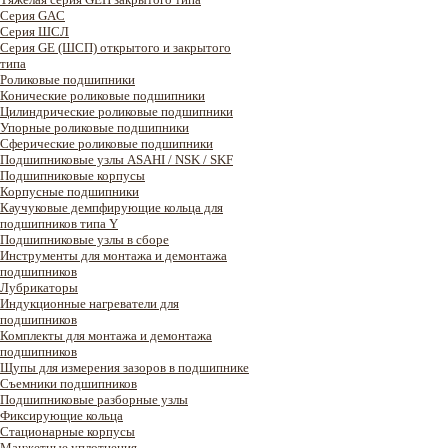
Серия GAC
Cерия ШСЛ
Серия GE (ШСП) открытого и закрытого
типа
Роликовые подшипники
Конические роликовые подшипники
Цилиндрические роликовые подшипники
Упорные роликовые подшипники
Сферические роликовые подшипники
Подшипниковые узлы ASAHI / NSK / SKF
Подшипниковые корпусы
Корпусные подшипники
Каучуковые демпфирующие кольца для
подшипников типа Y
Подшипниковые узлы в сборе
Инструменты для монтажа и демонтажа
подшипников
Лубрикаторы
Индукционные нагреватели для
подшипников
Комплекты для монтажа и демонтажа
подшипников
Щупы для измерения зазоров в подшипнике
Съемники подшипников
Подшипниковые разборные узлы
Фиксирующие кольца
Стационарные корпусы
Манжетные уплотнения