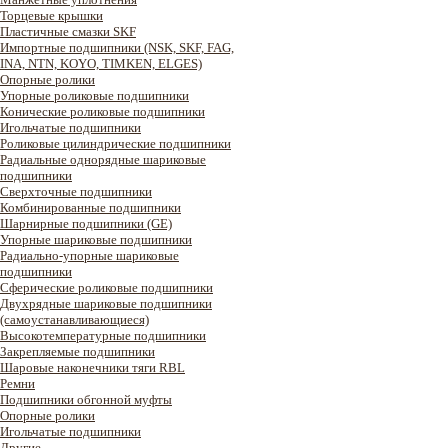
Торцевые крышки
Пластичные смазки SKF
Импортные подшипники (NSK, SKF, FAG,
INA, NTN, KOYO, TIMKEN, ELGES)
Опорные ролики
Упорные роликовые подшипники
Конические роликовые подшипники
Игольчатые подшипники
Роликовые цилиндрические подшипники
Радиальные однорядные шариковые
подшипники
Сверхточные подшипники
Комбинированные подшипники
Шарнирные подшипники (GE)
Упорные шариковые подшипники
Радиально-упорные шариковые
подшипники
Сферические роликовые подшипники
Двухрядные шариковые подшипники
(самоустанавливающиеся)
Высокотемпературные подшипники
Закрепляемые подшипники
Шаровые наконечники тяги RBL
Ремни
Подшипники обгонной муфты
Опорные ролики
Игольчатые подшипники
Другие