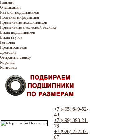
Главная
О компании
Каталог подшипников
Полезная информация
Применение подшипников
Применение в колесной технике
Виды подшипников
Виды втулок
Регионы
Производители
Доставка
Отправить заявку
Корзина
Контакты
+7 (495) 649-52-
49
+7 (499) 398-21-
76
+7 (926) 222-97-
87