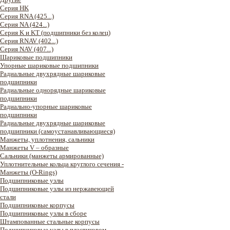
Серия HK
Серия RNA (425...)
Серия NA (424...)
Серия K и KT (подшипники без колец)
Серия RNAV (402...)
Серия NAV (407...)
Шариковые подшипники
Упорные шариковые подшипники
Радиальные двухрядные шариковые
подшипники
Радиальные однорядные шариковые
подшипники
Радиально-упорные шариковые
подшипники
Радиальные двухрядные шариковые
подшипники (самоустанавливающиеся)
Манжеты, уплотнения, сальники
Манжеты V – образные
Сальники (манжеты армированные)
Уплотнительные кольца круглого сечения -
Манжеты (O-Rings)
Подшипниковые узлы
Подшипниковые узлы из нержавеющей
стали
Подшипниковые корпусы
Подшипниковые узлы в сборе
Штампованные стальные корпусы
Подшипниковые узлы в пластиковом